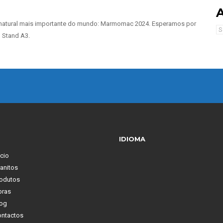
 natural mais importante do mundo: Marmomac 2024. Esperamos por
Ar
, Stand A3.
IDIOMA
ício
anitos
odutos
bras
og
ntactos