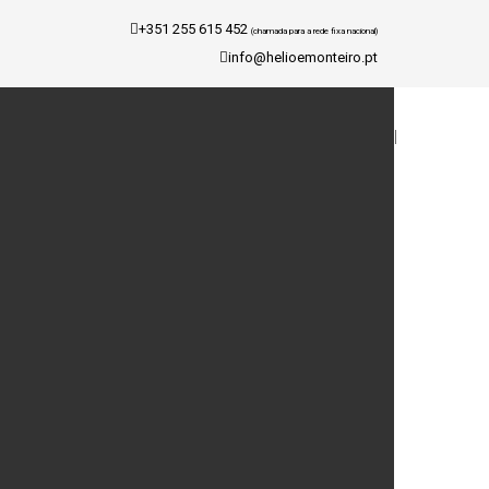
+351 255 615 452
(chamada para a rede fixa nacional)
info@helioemonteiro.pt