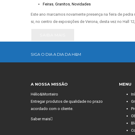
Feiras
,
Granitos
,
Novidades
Este ano marcamos novamente presença na feira de pedra
si, no centro de exposições de Verona, desta vez no Hall 12
SAIBA MAIS
SIGA O DIA A DIA DA H&M
A NOSSA MISSÃO
MENU
Hélio&Monteiro
In
Entregar produtos de qualidade no prazo
Gr
acordado com o cliente.
Pr
O
Saber mais
Bl
Co