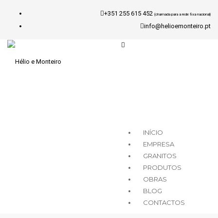
+351 255 615 452
(chamada para a rede fixa nacional)
info@helioemonteiro.pt
INÍCIO
EMPRESA
GRANITOS
PRODUTOS
OBRAS
BLOG
CONTACTOS